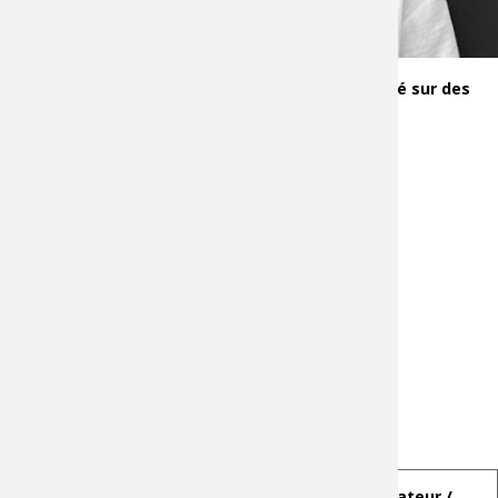
Génération automatique d’assemblages CAO basé sur des
méthodes d’apprentissage machine.
Date :
15/01/2025
Heure :
14h
Lieu :
Arts et Métiers, Aix-en-Provence, Amphi J001
Disponible également en visio :
Join the meeting now
Meeting ID:
384 834 688 284
Passcode:
pv7xY9rF
Membre du jury
:
NOM et Prénom
Fonction et
Examinateur /