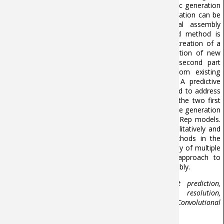
design process. This thesis focuses on the automatic generation
of mechanical part assemblies. This automatic generation can be
used for assisting design, expanding mechanical assembly
databases, or reusing CAD models. The proposed method is
divided into three parts. The first part involves the creation of a
pipeline based on rules, which enables the generation of new
mechanical assemblies from existing ones. The second part
focuses on the automatic assembly of parts from existing
assemblies, based on a machine learning model. A predictive
interface model for dumb B-Rep models is developed to address
the limitation concerning the origin of the parts in the two first
points. This final piece of work ultimately allows for the generation
of mechanical assemblies from a set of arbitrary B-Rep models.
The generated assemblies were compared both qualitatively and
quantitatively with those produced by existing methods in the
literature. This work is the first to enable the assembly of multiple
B-Rep models simultaneously and offers a first approach to
addressing the broader challenge of automatic assembly.
Keywords :
CAD assembly, Kinematic constraint prediction,
Automatic assembly, Collision-free kinematic resolution,
Classification of faces in contact, Asymmetrical Graph Convolutional
Network.