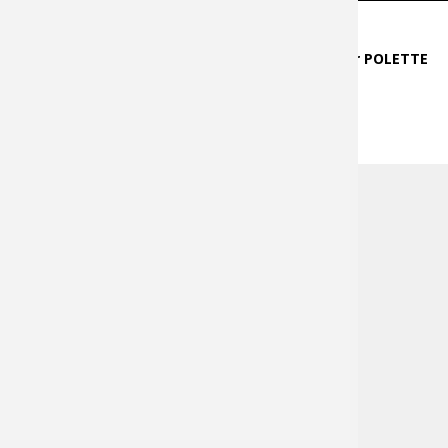
Thesis supervised by :
Pr. PERNOT Jean-Philippe & Dr POLETTE
Arnaud