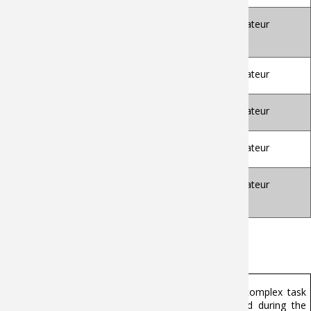
Toulouse Univ.
FOUCAULT Gilles
Ass. Professor,
Examinateur
G.SCOP, INP
Grenoble
LEON Jean-Claude
Docteur, LJK, INP
Examinateur
Grenoble
PAILHES Jérôme
Professor, I2M, Arts
Examinateur
et Métiers
PERNOT Jean-
Professor, LISPEN,
Examinateur
Philippe
Arts et Métiers
POLETTE Arnaud
Ass.Professor,
Examinateur
LISPEN, Arts et
Métiers
Abstract :
Automation in Computer-Aided Design (CAD) is a complex task
due to the intricate engineering constraints involved during the