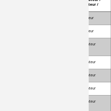
établissement
Rapporteur /
Invité
GIANNINI Franca
Research Director,
Rapporteur
IMATI-CNR Genova
MORIN Géraldine
Professor, IRIT,
Rapporteur
Toulouse Univ.
FOUCAULT Gilles
Ass. Professor,
Examinateur
G.SCOP, INP
Grenoble
LEON Jean-Claude
Docteur, LJK, INP
Examinateur
Grenoble
PAILHES Jérôme
Professor, I2M, Arts
Examinateur
et Métiers
PERNOT Jean-
Professor, LISPEN,
Examinateur
Philippe
Arts et Métiers
POLETTE Arnaud
Ass.Professor,
Examinateur
LISPEN, Arts et
Métiers