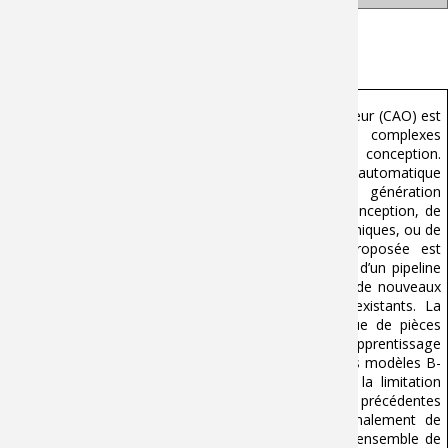
Résumé :
L’automatisation en Conception Assistée par Ordinateur (CAO) est
une tâche complexe à cause des contraintes complexes
d’ingénierie mises en œuvre durant le processus de conception.
Ces travaux de thèse s’intéressent à la génération automatique
d’assemblages de pièces mécaniques. Cette génération
automatique peut être utilisée pour de l’aide à la conception, de
l’expansion de base de données d'assemblages mécaniques, ou de
la réutilisation de modèles CAO. La méthode proposée est
découpée en 3 parties. La première est la création d’un pipeline
basé sur des règles métiers qui permet de générer de nouveaux
assemblages mécaniques à partir d’assemblages existants. La
deuxième partie porte sur l’assemblage automatique de pièces
provenant d’assemblages, basé sur un modèle d’apprentissage
machine. Un modèle de prédiction d'interface sur des modèles B-
Rep quelconques sera enfin développé pour lever la limitation
concernant la provenance des pièces des deux précédentes
parties. Cette dernière brique de travail permet finalement de
générer des assemblages mécaniques à partir d’un ensemble de