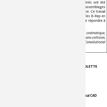
modèles B-Rep quelconques. Les assemblages générés ont été
comparés qualitativement et quantitativement aux assemblages
générés par les méthodes présentes dans la littérature. Ce travail
est le premier permettant d’assembler plusieurs modèles B-Rep en
même temps, et propose une première approche pour répondre à
cette large problématique d’assemblage automatique.
Mots-clés :
Assemblage CAO, Prédiction de contrainte cinématique,
Assemblage automatique, Résolution cinématique sans-collision,
Classification de faces en contact, Asymmetrical Graph Convolutional
Network.
Thèse dirigée par :
Pr. PERNOT Jean-Philippe & Dr POLETTE
Arnaud
English version :
Machine learning-based automatic generation of mechanical CAD
assemblies.