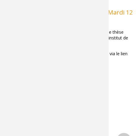
Soutenance de thèse d'Axel FOLTYN - Mardi 12
Mai 2026 à 10h00
Nous avons le plaisir de vous convier à la soutenance de thèse
d'Axel FOLTYN qui aura lieu le
mardi 12 Mai à 10h
, à l'institut de
Chalon-sur-Saône en salle de diffusion.
Vous pourrez également suivre la soutenance de thèse via le lien
Teams suivant :