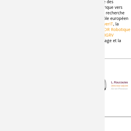
Le laboratoire est notamment impliqué dans le pilotage des
Equipex+
Continuum
(Continuité collaborative du numérique vers
l'humain) et
Tirrex
(infrastructure technologique pour la recherche
d'excellence en robotique), la participation aux EDIH (pôle européen
d’innovation numérique) :
Dedihcated BFC
et
GreenPowerIT
, la
direction et l’animation du
GIS Smart
, l’animation des
GDR Robotique
;
GDR MACS
;
GDR Informatique Mathématique
;
GDR IGRV
(Informatique Géométrique et Réalité Virtuelle), le pilotage et la
direction de l’
Institut Carnot Arts
.
L'équipe de direction
Actualités