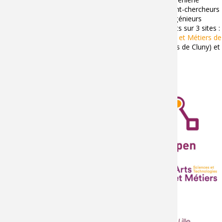
numérique de plus de 100 membres, dont 32 enseignant-chercheurs
et assimilés, 6 personnels d'appui à la recherche, 20 ingénieurs
contractuels et une quarantaine de doctorants, opérants sur 3 sites :
Campus Arts et Métiers d'Aix-en-Provence
,
Institut Arts et Métiers de
Chalon-sur-Saône
(rattachée au Campus Arts et Métiers de Cluny) et
le
campus Arts et Métiers de Lille
.