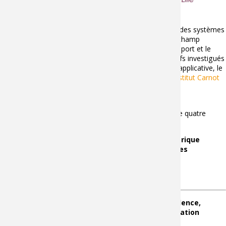
Le LISPEN développe des recherches dans le domaine des systèmes
dynamiques multi-physiques et virtuels, ayant comme champ
d'application privilégié l'Industrie du Futur. La santé, le sport et le
bâtiment font également partie des domaines applicatifs investigués
par les équipes du laboratoire. Au titre de cette finalité applicative, le
Laboratoire fait partie du réseau de laboratoires de l'
Institut Carnot
ARTS
visant à favoriser la recherche partenariale.
Les travaux de recherche du LISPEN s’articule autour de quatre
grandes thématiques :
Ingénierie système et représentation numérique
Analyse, simulation et contrôle des systèmes
Interaction Humain-Système
Transformation industrielle
Principales implications dans des projets d’excellence,
groupement de recherche et structure de valorisation