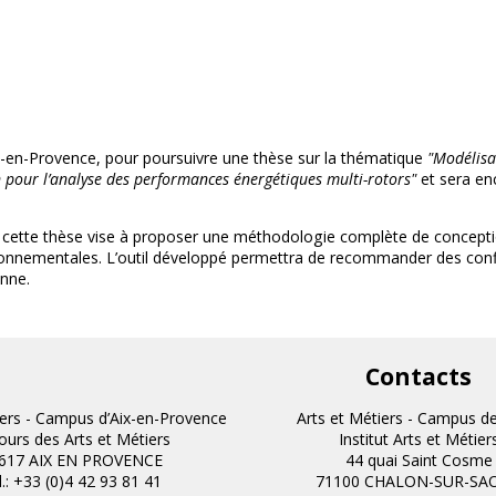
Anciens projets
ix-en-Provence, pour poursuivre une thèse sur la thématique
"Modélisa
 pour l’analyse des performances énergétiques multi-rotors
"
et sera e
, cette thèse vise à proposer une méthodologie complète de conceptio
nnementales. L’outil développé permettra de recommander des config
enne.
Contacts
iers - Campus d’Aix-en-Provence
Arts et Métiers - Campus d
cours des Arts et Métiers
Institut Arts et Métier
617 AIX EN PROVENCE
44 quai Saint Cosme
l.: +33 (0)4 42 93 81 41
71100 CHALON-SUR-SA