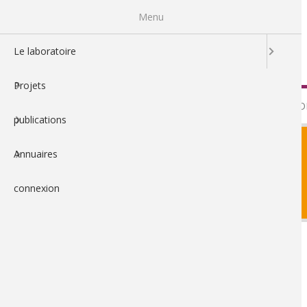
Aller
Menu
au
contenu
principal
Le laboratoire
Projets
LE LABO
publications
Annuaires
connexion