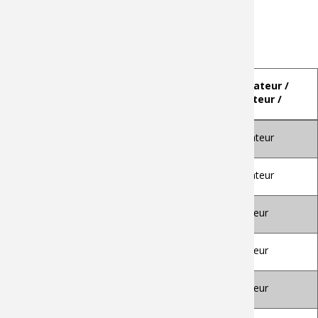
974e-9f4e6adb9fc4%22%7d
Membre du jury
:
NOM et Prénom
Fonction et
Examinateur /
établissement
Rapporteur /
Invité
RIVEST Louis
Professor, ÉTS
Examinateur
Montréal
DIGNE Julie
Research Director,
Examinateur
UCB Lyon 1
GIANNINI Franca
Research Director,
Rapporteur
IMATI-CNR
MORIN Géraldine
Professor, Université
Rapporteur
de Toulouse
PERNOT Jean-
Professor, Arts et
Rapporteur
Philippe
Métiers