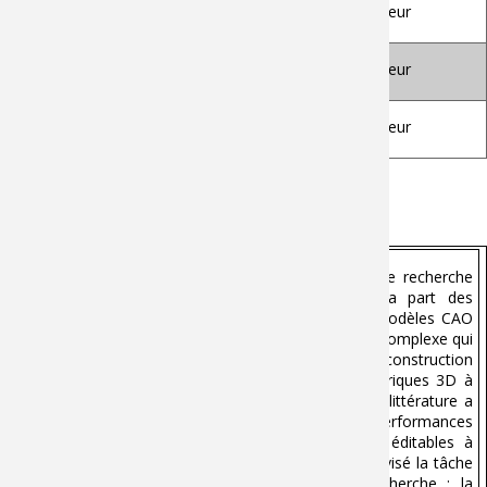
POLETTE Arnaud
Ass. Professor, Arts
Rapporteur
et Métiers
PINQUIÉ Romain
Ass. Professor,
Rapporteur
Grenoble INP
DE CHARNACE
CTO, Cognitive
Rapporteur
Henri
Design Systems
Résumé :
Résumé :
La reconstruction 3D est un domaine de recherche
important qui a reçu beaucoup d'attention de la part des
universités et de l'industrie. La reconstruction de modèles CAO
paramétriques à partir de dessins 2D est une tâche complexe qui
prend du temps. Cette thèse se concentre sur la reconstruction
automatique et efficace de modèles CAO paramétriques 3D à
partir de dessins 2D. Une revue systématique de la littérature a
montré que les méthodes existantes ont des performances
limitées dans la reconstruction de modèles CAO éditables à
partir de dessins 2D. Dans ce projet, nous avons divisé la tâche
de reconstruction 3D en trois problèmes de recherche : la