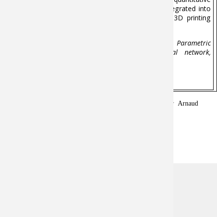
comparisons. Additionally, our algorithms will be integrated into
commercial software for industrial applications in 3D printing
and 3D digital transformation.
Keywords :
Reverse engineering, CAD reconstruction, Parametric
modeling, 2D drawing, Machine learning, Neural network,
Reinforcement learning
Thèse dirigée par
PERNOT Jean-Philippe et co-encadrée par Arnaud
POLETTE et Romain PINQUIE.