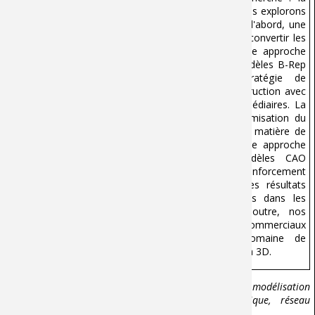
représentation, l'apprentissage et l'optimisation. Nous explorons
trois stratégies de reconstruction différentes. Tout d'abord, une
approche basée sur des règles est proposée pour convertir les
dessins 2D en modèles B-Rep muets. Ensuite, une approche
basée sur l'apprentissage profond convertit les modèles B-Rep
muets en modèles paramétriques. Cette stratégie de
reconstruction met en œuvre le pipeline de reconstruction avec
des modèles B-Rep muets comme résultats intermédiaires. La
troisième stratégie de reconstruction est une optimisation du
premier pipeline afin de remédier à ses lacunes en matière de
représentation des données et d'algorithmes. Cette approche
convertit directement les dessins 2D en modèles CAO
paramétriques 3D basés sur l'apprentissage par renforcement
sans avoir besoin de résultats intermédiaires. Les résultats
reconstruits démontrent de bonnes performances dans les
comparaisons qualitatives et quantitatives. En outre, nos
algorithmes seront intégrés dans des logiciels commerciaux
pour des applications industrielles dans le domaine de
l'impression 3D et de la transformation numérique en 3D.
Mots-clés :
Rétro-ingénierie, reconstruction CAO, modélisation
paramétrique, dessin 2D, apprentissage automatique, réseau
neuronal, apprentissage par renforcement