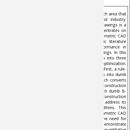
Abstract :
3D reconstruction is a significant research area that
has received much attention from academic and industry.
Reconstructing parametric CAD models from 2D drawings is a
complex and time-consuming task. This thesis concentrates on
automatically and efficiently reconstructing 3D parametric CAD
models from 2D drawings. Through a systematic literature
review, the existing methods have limited performance in
reconstructing editable CAD models from 2D drawings. In this
project, we have divided the 3D reconstruction task into three
research problems: representation, learning, and optimization.
We explore three different reconstruction strategies. First, a rule-
based approach is proposed to convert 2D drawings into dumb
B-Rep models. Next, a deep learning-based approach converts
dumb B-Rep models into parametric models. This reconstruction
strategy implements the reconstruction pipeline with dumb B-
Rep models as intermediate results. The third reconstruction
strategy is an optimization of the first pipeline to address its
shortcomings in data representations and algorithms. This
approach directly converts 2D drawings into 3D parametric CAD
models based on reinforcement learning without the need for
intermediate results. The reconstructed results demonstrate
good performance in both qualitative and quantitative