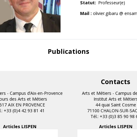
Statut
Professeur(e)
Anciens projets
Mail :
olivier.gibaru @ ensa
Publications
Contacts
iers - Campus d’Aix-en-Provence
Arts et Métiers - Campus d
cours des Arts et Métiers
Institut Arts et Métier
617 AIX EN PROVENCE
44 quai Saint Cosme
l.: +33 (0)4 42 93 81 41
71100 CHALON-SUR-SA
Tél.: +33 (0)3 85 90 98 
Articles LISPEN
Articles LISPEN