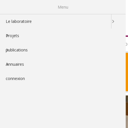
Aller
Menu
au
contenu
principal
Le laboratoire
Projets
LE LABO
publications
Annuaires
connexion