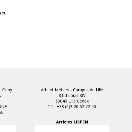
m.eu
e Cluny
Arts et Métiers - Campus de Lille
s
8 bd Louis XIV
59046 Lille Cedex
ONE
Tél.: +33 (0)3 20 62 22 40
60
Articles LISPEN