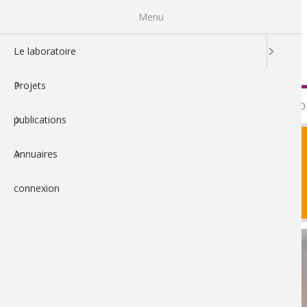
Aller
Menu
au
contenu
principal
Le laboratoire
Projets
LE LABO
publications
Annuaires
connexion