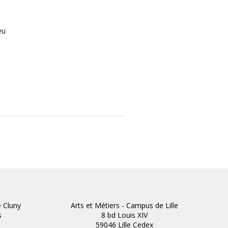
eu
e Cluny
Arts et Métiers - Campus de Lille
s
8 bd Louis XIV
59046 Lille Cedex