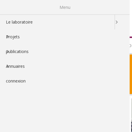
Aller
Menu
au
contenu
principal
Le laboratoire
Projets
LE LABO
publications
Annuaires
connexion