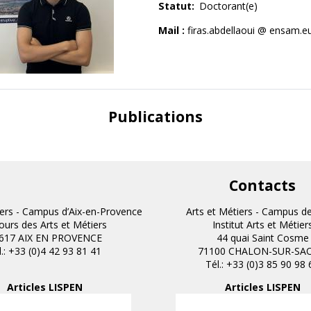
Statut
Doctorant(e)
Anciens projets
Mail :
firas.abdellaoui @ ensam.e
Publications
Contacts
iers - Campus d’Aix-en-Provence
Arts et Métiers - Campus d
cours des Arts et Métiers
Institut Arts et Métier
617 AIX EN PROVENCE
44 quai Saint Cosme
l.: +33 (0)4 42 93 81 41
71100 CHALON-SUR-SA
Tél.: +33 (0)3 85 90 98 
Articles LISPEN
Articles LISPEN