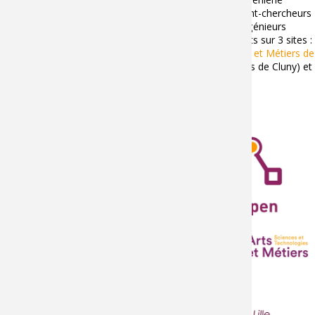
numérique de plus de 100 membres, dont 32 enseignant-chercheurs
et assimilés, 6 personnels d'appui à la recherche, 20 ingénieurs
contractuels et une quarantaine de doctorants, opérants sur 3 sites :
Campus Arts et Métiers d'Aix-en-Provence
,
Institut Arts et Métiers de
Chalon-sur-Saône
(rattachée au Campus Arts et Métiers de Cluny) et
le
campus Arts et Métiers de Lille
.