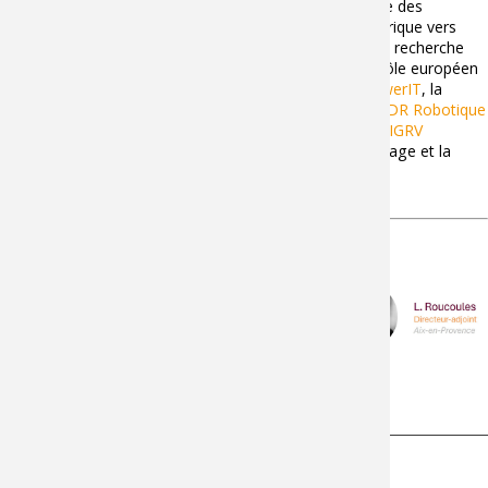
Le laboratoire est notamment impliqué dans le pilotage des
Equipex+
Continuum
(Continuité collaborative du numérique vers
l'humain) et
Tirrex
(infrastructure technologique pour la recherche
d'excellence en robotique), la participation aux EDIH (pôle européen
d’innovation numérique) :
Dedihcated BFC
et
GreenPowerIT
, la
direction et l’animation du
GIS Smart
, l’animation des
GDR Robotique
;
GDR MACS
;
GDR Informatique Mathématique
;
GDR IGRV
(Informatique Géométrique et Réalité Virtuelle), le pilotage et la
direction de l’
Institut Carnot Arts
.
L'équipe de direction
Actualités