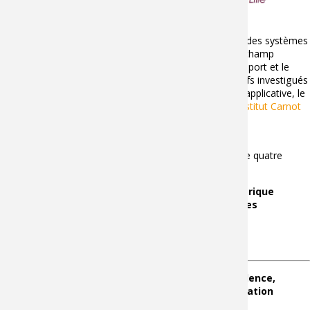
Le LISPEN développe des recherches dans le domaine des systèmes
dynamiques multi-physiques et virtuels, ayant comme champ
d'application privilégié l'Industrie du Futur. La santé, le sport et le
bâtiment font également partie des domaines applicatifs investigués
par les équipes du laboratoire. Au titre de cette finalité applicative, le
Laboratoire fait partie du réseau de laboratoires de l'
Institut Carnot
ARTS
visant à favoriser la recherche partenariale.
Les travaux de recherche du LISPEN s’articule autour de quatre
grandes thématiques :
Ingénierie système et représentation numérique
Analyse, simulation et contrôle des systèmes
Interaction Humain-Système
Transformation industrielle
Principales implications dans des projets d’excellence,
groupement de recherche et structure de valorisation