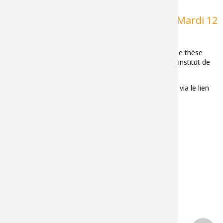
Soutenance de thèse d'Axel FOLTYN - Mardi 12
Mai 2026 à 10h00
Nous avons le plaisir de vous convier à la soutenance de thèse
d'Axel FOLTYN qui aura lieu le
mardi 12 Mai à 10h
, à l'institut de
Chalon-sur-Saône en salle de diffusion.
Vous pourrez également suivre la soutenance de thèse via le lien
Teams suivant :